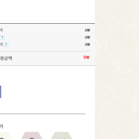
액
0₩
0₩
액
0
₩
0
₩
정금액