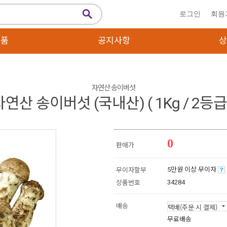
로그인
회원
상품
공지사항
상
자연산 송이버섯
자연산 송이버섯 (국내산) ( 1Kg / 2등급 
0
판매가
5만원 이상 무이자
무이자할부
34284
상품번호
배송
무료배송