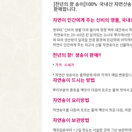
[천년의 향 송이]100% 국내산 자연산
판매합니다.
자연이 인간에게 주는 신비의 영물, 국
옛부터 '신비의 영물'이라 불리며 청정 백두 대간에서
자연송이는 20~60년 된 살아있는 소나무 뿌리에서만
에 따라 생산량이 달라질 만큼 환경에 민감하여 아직까지
자연이 인간에게 주는 최고의 선물 자연송이는 선물하시
천년의 향! 생송이 판매!!
*
가격 : 시세가
* 자연산 생송이는 출하량에 따라 가격이 매일 변동합니
자연송이 드시는 방법
뿌리부분의 흙등을 깨끗이 다음어 흐르는 물에 씻어서 얇
자연송이 요리방법
자연송이를 다듬어 흐르는 물에 깨끗이 씻은 다음, 마른
자연송이 보관방법
채취일로부터 1-2일 정도는 서늘한 곳에 그냥 보관하여